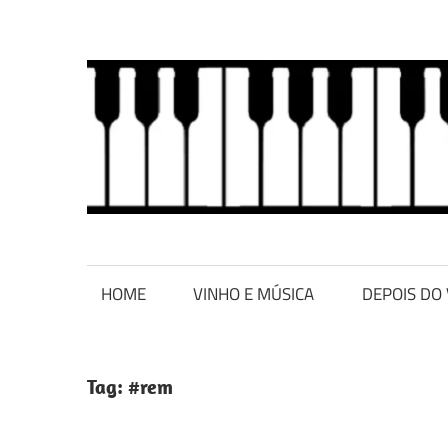
Skip
to
content
Harmonia
Vinho
nos
sabores
HOME
VINHO E MÚSICA
DEPOIS DO
e
e
aromas!
Música
Tag:
#rem